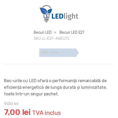
Becuri LED
>
Becuri LED E27
SKU:
LL-E27-4WELITE
Alb rece
Bec-urile cu LED oferă o performanță remarcabilă de
eficiență energetică de lungă durată și luminozitate,
toate într-un singur pachet.
9,00
lei
Prețul
Prețul
7,00
lei
TVA inclus