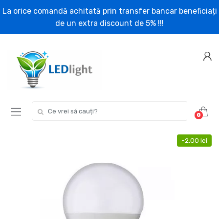
Skip
Skip
La orice comandă achitată prin transfer bancar beneficiați
to
to
de un extra discount de 5% !!!
navigation
content
Search for:
0
-
2,00
lei