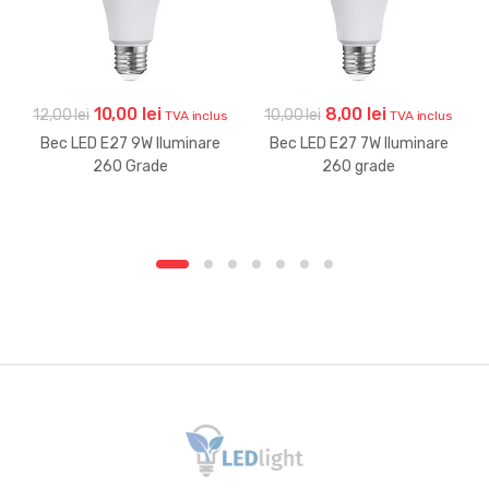
Prețul
Prețul
Prețul
Prețul
10,00
lei
8,00
lei
12,00
lei
10,00
lei
TVA inclus
TVA inclus
inițial
curent
inițial
curent
Bec LED E27 9W Iluminare
Bec LED E27 7W Iluminare
a
este:
a
este:
260 Grade
260 grade
fost:
10,00 lei.
fost:
8,00 lei.
12,00 lei.
10,00 lei.
Brands Carousel