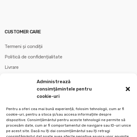
CUSTOMER CARE
Termeni și condiții
Politică de confidențialitate
Livrare
Garanții
Administrează
Politica de retur
consimțămintele pentru
cookie-uri
Retragere din contract
Pentru a oferi cea mai bună experiență, folosim tehnologii, cum ar fi
Cum îmi creez cont
cookie-uri, pentru a stoca și/sau accesa informațiile despre
dispozitive. Consimțământul pentru aceste tehnologii ne permite să
Cum plătesc?
procesăm date, cum ar fi comportamentul de navigare sau ID-uri unice
pe acest site. Dacă nu îți dai consimțământul sau îți retragi
Politică cookie-uri (UE)
consimțământul dat poate avea afecte negative asupra unor anumite